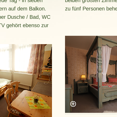
ue Tag - in sieben
beiden größten Zimme
ern auf dem Balkon.
zu fünf Personen beh
ber Dusche / Bad, WC
-TV gehört ebenso zur